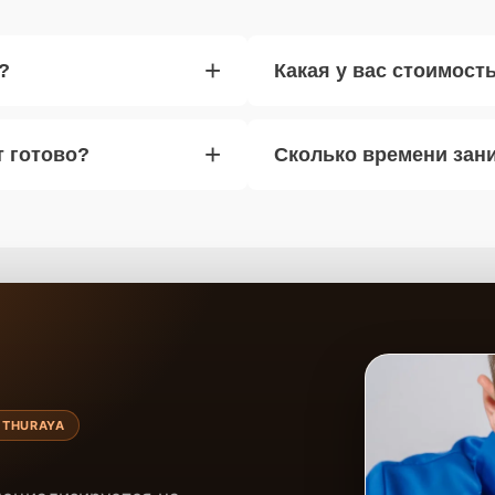
+
?
Какая у вас стоимост
+
т готово?
Сколько времени зан
 THURAYA