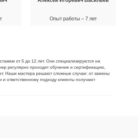
вич
Алексей Игоревич Васильев
М
т
Опыт работы – 7 лет
стажем от 5 до 12 лет. Они специализируются на
нер регулярно проходит обучение и сертификацию,
 лет. Наши мастера решают сложные случаи: от замены
и и ответственному подходу клиенты получают