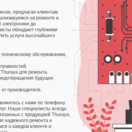
нске, предлагая клиентам
ализируемся на ремонте и
й электроники до
исты обладают глубокими
лять услуги высочайшего
и техническому обслуживанию,
справностей.
Thuraya для ремонта.
редотвращения будущих
 от производителя.
свяжитесь с нами по телефону
слуг. Наши специалисты всегда
вязанных с продукцией Thuraya.
ля надежного ремонта и
мся о каждом клиенте и