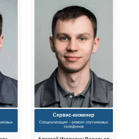
Сервис-инженер
никовых
Специализация – ремонт спутниковых
Сп
телефонов