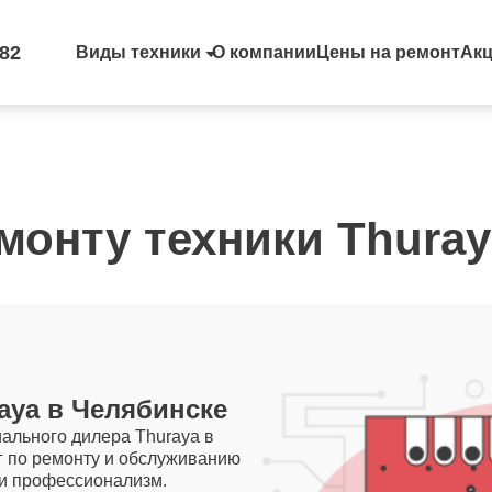
-82
Виды техники
О компании
Цены на ремонт
Ак
монту техники Thura
ya в Челябинске
ального дилера Thuraya в
г по ремонту и обслуживанию
 и профессионализм.