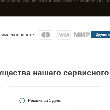
Полный список услуг для «
Спутниковый телефон
» — по звонку или в чат
имаем к оплате:
Другая 
щества нашего сервисного
Ремонт за 1 день