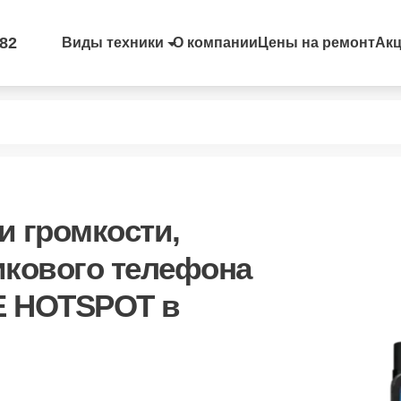
-82
Виды техники
О компании
Цены на ремонт
Ак
и громкости,
икового телефона
E HOTSPOT в