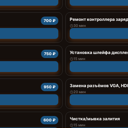
Ремонт контроллера заря
700 ₽
30 мин
Установка шлейфа диспле
750 ₽
15 мин
Замена разъёмов VGA, HDM
950 ₽
20 мин
Чистка/мывка залития
600 ₽
15 мин