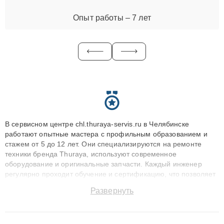
Опыт работы – 7 лет
В сервисном центре chl.thuraya-servis.ru в Челябинске
работают опытные мастера с профильным образованием и
стажем от 5 до 12 лет. Они специализируются на ремонте
техники бренда Thuraya, используют современное
оборудование и оригинальные запчасти. Каждый инженер
регулярно проходит обучение и сертификацию, что позволяет
быстро и точноdiagnostikировать поломки и восстанавливать
Развернуть
технику с сохранением гарантии до 3 лет. Наши мастера
решают сложные случаи: от замены матриц и материнских
плат до ремонта после залития и восстановления данных.
Благодаря высокой квалификации и ответственному подходу