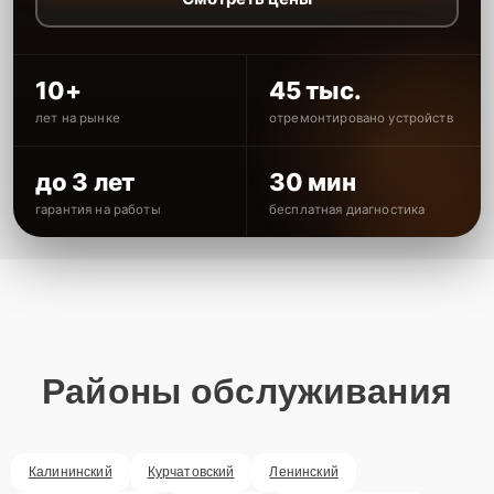
10+
45 тыс.
лет на рынке
отремонтировано устройств
до 3 лет
30 мин
гарантия на работы
бесплатная диагностика
Районы обслуживания
Калининский
Курчатовский
Ленинский