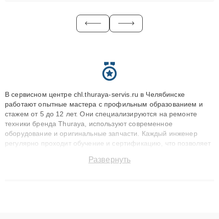
В сервисном центре chl.thuraya-servis.ru в Челябинске
работают опытные мастера с профильным образованием и
стажем от 5 до 12 лет. Они специализируются на ремонте
техники бренда Thuraya, используют современное
оборудование и оригинальные запчасти. Каждый инженер
регулярно проходит обучение и сертификацию, что позволяет
быстро и точноdiagnostikировать поломки и восстанавливать
Развернуть
технику с сохранением гарантии до 3 лет. Наши мастера
решают сложные случаи: от замены матриц и материнских
плат до ремонта после залития и восстановления данных.
Благодаря высокой квалификации и ответственному подходу
клиенты получают быстрый, качественный ремонт и понятные
объяснения по результатам диагностики.