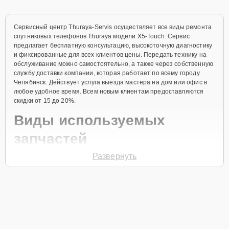
Сервисный центр Thuraya-Servis осуществляет все виды ремонта
спутниковых телефонов Thuraya модели X5-Touch. Сервис
предлагает бесплатную консультацию, высокоточную диагностику
и фиксированные для всех клиентов цены. Передать технику на
обслуживание можно самостоятельно, а также через собственную
службу доставки компании, которая работает по всему городу
Челябинск. Действует услуга выезда мастера на дом или офис в
любое удобное время. Всем новым клиентам предоставляются
скидки от 15 до 20%.
Виды используемых
запчастей
Развернуть
Для ремонта спутникового телефона модели X5-Touch
предлагаются как оригинальные комплектующие бренда Thuraya,
так и качественные аналоги фирменных деталей. Выбор варианта
запчастей или качества аналогичных комплектующих всегда
остается за клиентом.
Как определиться с выбором запчастей: