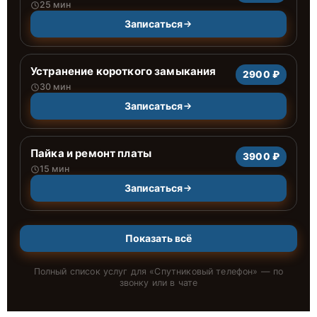
25 мин
Записаться
Устранение короткого замыкания
2900 ₽
30 мин
Записаться
Пайка и ремонт платы
3900 ₽
15 мин
Записаться
Показать всё
Полный список услуг для «
Спутниковый телефон
» — по
звонку или в чате