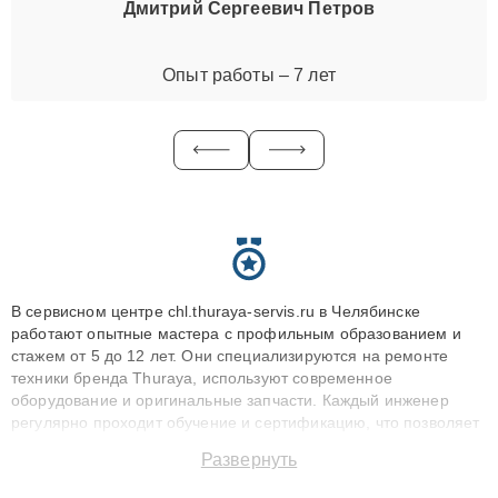
Дмитрий Сергеевич Петров
Опыт работы – 7 лет
В сервисном центре chl.thuraya-servis.ru в Челябинске
работают опытные мастера с профильным образованием и
стажем от 5 до 12 лет. Они специализируются на ремонте
техники бренда Thuraya, используют современное
оборудование и оригинальные запчасти. Каждый инженер
регулярно проходит обучение и сертификацию, что позволяет
быстро и точноdiagnostikировать поломки и восстанавливать
Развернуть
технику с сохранением гарантии до 3 лет. Наши мастера
решают сложные случаи: от замены матриц и материнских