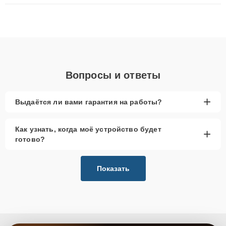
плат до ремонта после залития и восстановления данных.
Благодаря высокой квалификации и ответственному подходу
клиенты получают быстрый, качественный ремонт и понятные
объяснения по результатам диагностики.
Вопросы и ответы
+
Выдаётся ли вами гарантия на работы?
Как узнать, когда моё устройство будет
+
готово?
Показать