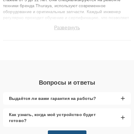
техники бренда Thuraya, используют современное
оборудование и оригинальные запчасти. Каждый инженер
регулярно проходит обучение и сертификацию, что позволяет
быстро и точноdiagnostikировать поломки и восстанавливать
Развернуть
технику с сохранением гарантии до 3 лет. Наши мастера
решают сложные случаи: от замены матриц и материнских
плат до ремонта после залития и восстановления данных.
Благодаря высокой квалификации и ответственному подходу
клиенты получают быстрый, качественный ремонт и понятные
объяснения по результатам диагностики.
Вопросы и ответы
+
Выдаётся ли вами гарантия на работы?
Как узнать, когда моё устройство будет
+
готово?