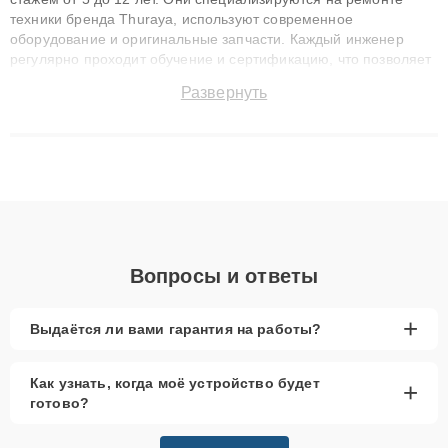
техники бренда Thuraya, используют современное
оборудование и оригинальные запчасти. Каждый инженер
регулярно проходит обучение и сертификацию, что позволяет
быстро и точноdiagnostikировать поломки и восстанавливать
Развернуть
технику с сохранением гарантии до 3 лет. Наши мастера
решают сложные случаи: от замены матриц и материнских
плат до ремонта после залития и восстановления данных.
Благодаря высокой квалификации и ответственному подходу
клиенты получают быстрый, качественный ремонт и понятные
объяснения по результатам диагностики.
Вопросы и ответы
+
Выдаётся ли вами гарантия на работы?
Как узнать, когда моё устройство будет
+
готово?